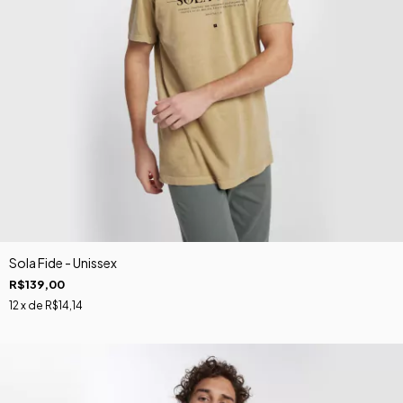
Sola Fide - Unissex
R$139,00
12
x de
R$14,14