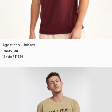
Agostinho - Unissex
R$139,00
12
x de
R$14,14