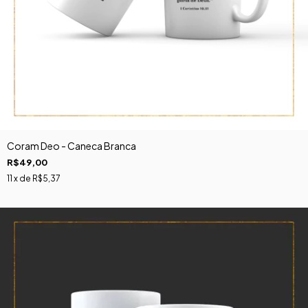
Coram Deo - Caneca Branca
R$49,00
11
x de
R$5,37