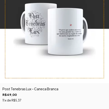
Post Tenebras Lux - Caneca Branca
R$49,00
11
x de
R$5,37