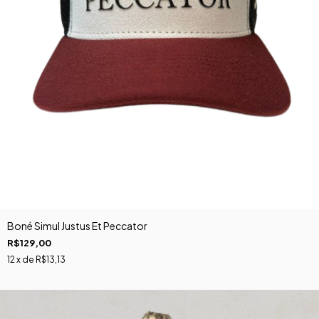
Boné Simul Justus Et Peccator
R$129,00
12
x de
R$13,13