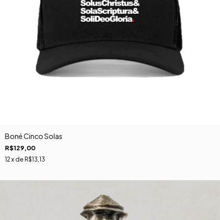
Boné Cinco Solas
R$129,00
12
x de
R$13,13